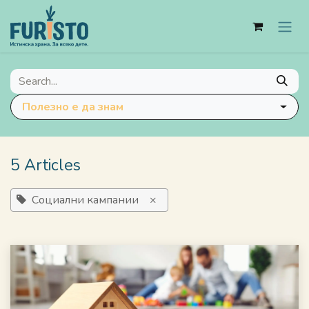
Skip to Content
Полезно е да знам
5 Articles
Социални кампании
×