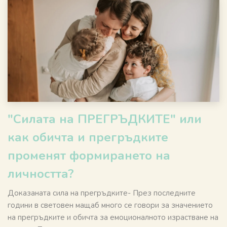
"Силата на ПРЕГРЪДКИТЕ" или
как обичта и прегръдките
променят формирането на
личността?
Доказаната сила на прегръдките- През последните
години в световен мащаб много се говори за значението
на прегръдките и обичта за емоционалното израстване на